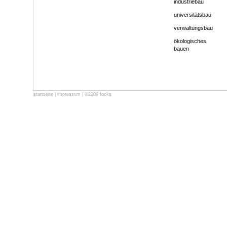
industriebau
universitätsbau
verwaltungsbau
ökologisches
bauen
startseite
|
impressum
| ©2009 focks